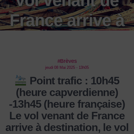
vol venant de
France arrive à
destination, le
vol s’est bien
#Brèves
jeudi 08 Mai 2025 - 13h05
passé. Après
Point trafic : 10h45
(heure capverdienne)
près de 6h de
-13h45 (heure française)
Le vol venant de France
vol
arrive à destination, le vol