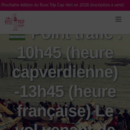
Skip
Prochaine édition du Rose Trip Cap-Vert en 2028 (inscription à venir)
to
content
Point trafic :
10h45 (heure
capverdienne)
-13h45 (heure
française) Le