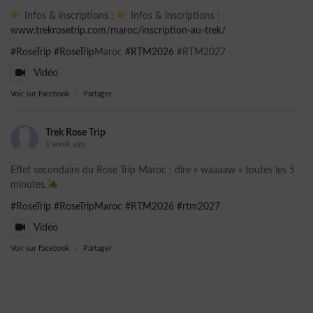
Infos & inscriptions :
Infos & inscriptions :
www.trekrosetrip.com/maroc/inscription-au-trek/
#RoseTrip
#RoseTrip
Maroc
#RTM2026
#RTM2027
Vidéo
Voir sur Facebook
·
Partager
Trek Rose Trip
1 week ago
Effet secondaire du Rose Trip Maroc : dire « waaaaw » toutes les 5
minutes.
#RoseTrip
#RoseTripMaroc
#RTM2026
#rtm2027
Vidéo
Voir sur Facebook
·
Partager