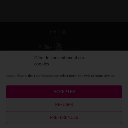
Gérer le consentement aux
cookies
Nous utilisons des cookies pour optimiser notre site web et notre service.
ACCEPTER
Mentions légales
Crédits
Contact
Espace presse
REFUSER
Espace participantes
PRÉFÉRENCES
© 2026
Désertours
- Tous droits réservés - Design by
Chahut