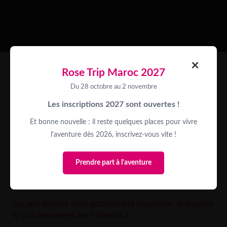
×
Rose Trip Maroc 2027
Du 28 octobre au 2 novembre
Les inscriptions 2027 sont ouvertes !
Oups… Aucun
Et bonne nouvelle : il reste quelques places pour vivre
l'aventure dès 2026, inscrivez-vous vite !
résultat.
Prendre part à l'aventure
Aucune donnée n'est actuellement disponible. Retrouvez
ici prochainement les « #media ».