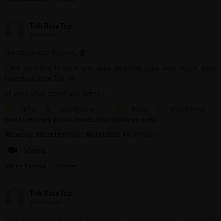
Trek Rose Trip
1 week ago
Les astres sont formels...
C’est peut-être le signe que vous attendiez pour vous lancer dans
l’aventure Rose Trip.
Et vous, vous croyez aux signes ?
Infos & inscriptions :
Infos & inscriptions :
www.trekrosetrip.com/maroc/inscription-au-trek/
#RoseTrip
#RoseTrip
Maroc
#RTM2026
#RTM2027
Video
Voir sur Facebook
·
Partager
Trek Rose Trip
2 weeks ago
Effet secondaire du Rose Trip Maroc : dire « waaaaw » toutes les 5