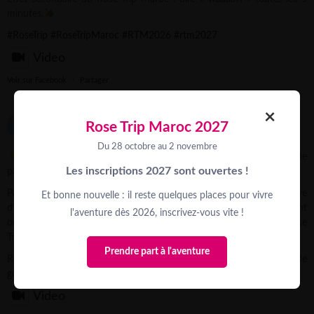
minutes.
#RoseTrip
#RoseTripMaroc
#RTM2026
#rtm2027
Video
Voir sur Facebook
·
Partager
×
Trek Rose Trip
Rose Trip Maroc 2027
3 weeks ago
Du 28 octobre au 2 novembre
Et si une action de financement devenait aussi un vrai moment de
Les inscriptions 2027 sont ouvertes !
partage ?
Pauline, conseillère aventure Rose Trip, vous partage l’initiative
Et bonne nouvelle : il reste quelques places pour vivre
d’Agatha, Aurélie & Fanny de l’équipe @3_filles_en_baskets, qui ont
l'aventure dès 2026, inscrivez-vous vite !
organisé un dîner caritatif pour financer leur participation au Rose
Trip Maroc 2026.
Prendre part à l'aventure
Recherche du lieu, coordination des prestataires, tombola, vente de
goodies, communication…
...
See More
Video