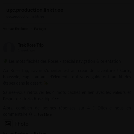
ugc.production.linktr.ee
ugc.production.linktr.ee
Voir sur Facebook
·
Partager
Trek Rose Trip
1 week ago
Les mots fléchés des Roses - spécial navigation & orientation
Au Rose Trip, savoir s’orienter est au cœur de l’aventure ! Carte,
boussole, cap… autant d’éléments qui vous guideront au fil des
étapes dans le désert.
Saurez-vous retrouver les 4 mots cachés en lien avec les valeurs et
l’esprit des treks Rose Trip ?
Alors, combien de bonnes réponses sur 4 ? Dites-le nous en
commentaire 
...
See More
Photo
Voir sur Facebook
·
Partager