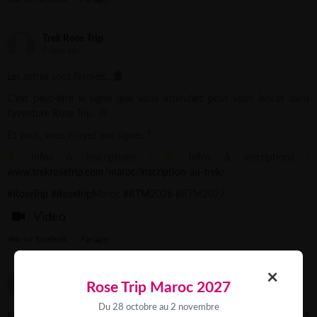
Trek Rose Trip
7 days ago
Les astres sont formels...
C’est peut-être le signe que vous attendiez pour vous lancer dans
l’aventure Rose Trip.
Et vous, vous croyez aux signes ?
Infos & inscriptions :
Infos & inscriptions :
www.trekrosetrip.com/maroc/inscription-au-trek/
#RoseTrip
#RoseTrip
Maroc
#RTM2026
#RTM2027
Video
Voir sur Facebook
·
Partager
×
Trek Rose Trip
Rose Trip Maroc 2027
1 week ago
Du 28 octobre au 2 novembre