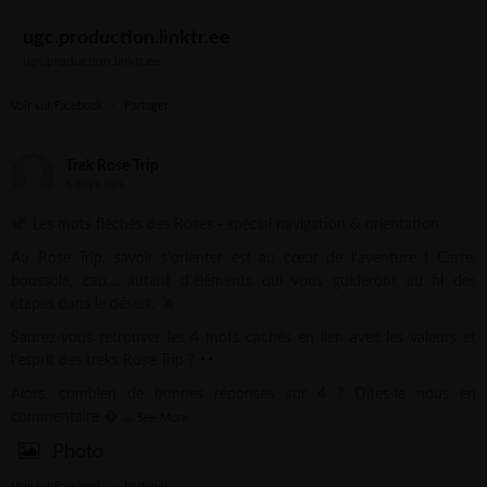
ugc.production.linktr.ee
ugc.production.linktr.ee
Voir sur Facebook
·
Partager
Trek Rose Trip
6 days ago
Les mots fléchés des Roses - spécial navigation & orientation
Au Rose Trip, savoir s’orienter est au cœur de l’aventure ! Carte,
boussole, cap… autant d’éléments qui vous guideront au fil des
étapes dans le désert.
Saurez-vous retrouver les 4 mots cachés en lien avec les valeurs et
l’esprit des treks Rose Trip ?
Alors, combien de bonnes réponses sur 4 ? Dites-le nous en
commentaire 
...
See More
Photo
Voir sur Facebook
·
Partager