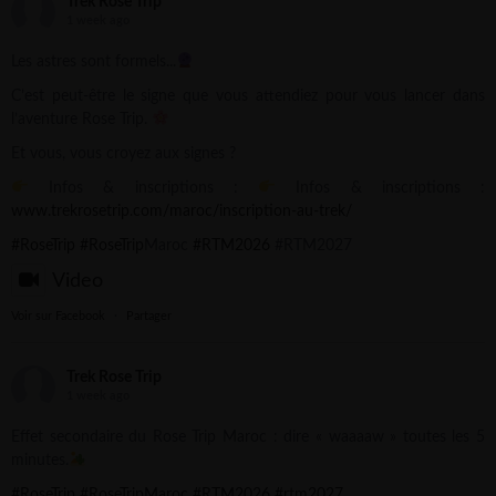
Trek Rose Trip
1 week ago
Les astres sont formels...
C’est peut-être le signe que vous attendiez pour vous lancer dans
l’aventure Rose Trip.
Et vous, vous croyez aux signes ?
Infos & inscriptions :
Infos & inscriptions :
www.trekrosetrip.com/maroc/inscription-au-trek/
#RoseTrip
#RoseTrip
Maroc
#RTM2026
#RTM2027
Video
Voir sur Facebook
·
Partager
Trek Rose Trip
1 week ago
Effet secondaire du Rose Trip Maroc : dire « waaaaw » toutes les 5
minutes.
#RoseTrip
#RoseTripMaroc
#RTM2026
#rtm2027