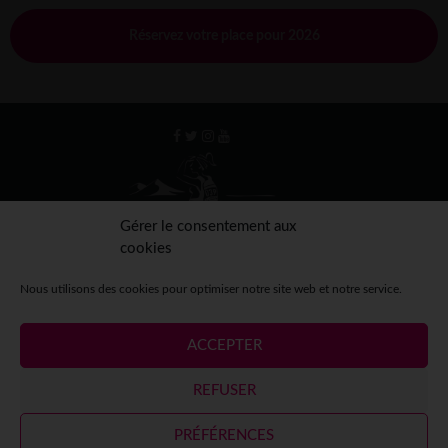
Réservez votre place pour 2026
Gérer le consentement aux
cookies
Nous utilisons des cookies pour optimiser notre site web et notre service.
ACCEPTER
Mentions légales
Crédits
Contact
Espace presse
REFUSER
Espace participantes
PRÉFÉRENCES