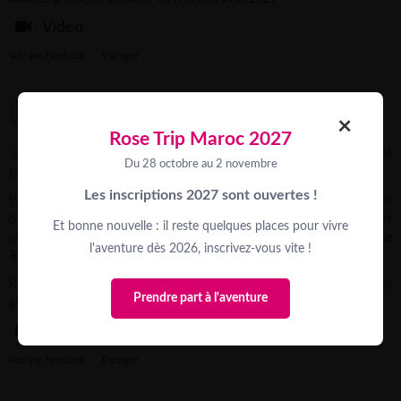
Video
Voir sur Facebook
·
Partager
Trek Rose Trip
×
2 weeks ago
Rose Trip Maroc 2027
Et si une action de financement devenait aussi un vrai moment de
Du 28 octobre au 2 novembre
partage ?
Les inscriptions 2027 sont ouvertes !
Pauline, conseillère aventure Rose Trip, vous partage l’initiative
d’Agatha, Aurélie & Fanny de l’équipe @3_filles_en_baskets, qui ont
Et bonne nouvelle : il reste quelques places pour vivre
organisé un dîner caritatif pour financer leur participation au Rose
l'aventure dès 2026, inscrivez-vous vite !
Trip Maroc 2026.
Recherche du lieu, coordination des prestataires, tombola, vente de
Prendre part à l'aventure
goodies, communication…
...
See More
Video
Voir sur Facebook
·
Partager