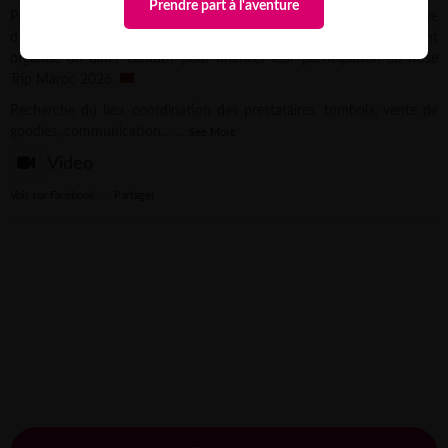
Prendre part à l'aventure
Pauline, conseillère aventure Rose Trip, vous partage l’initiative
d’Agatha, Aurélie & Fanny de l’équipe @3_filles_en_baskets, qui ont
organisé un dîner caritatif pour financer leur participation au Rose
Trip Maroc 2026.
Recherche du lieu, coordination des prestataires, tombola, vente de
goodies, communication…
...
See More
Video
Voir sur Facebook
·
Partager