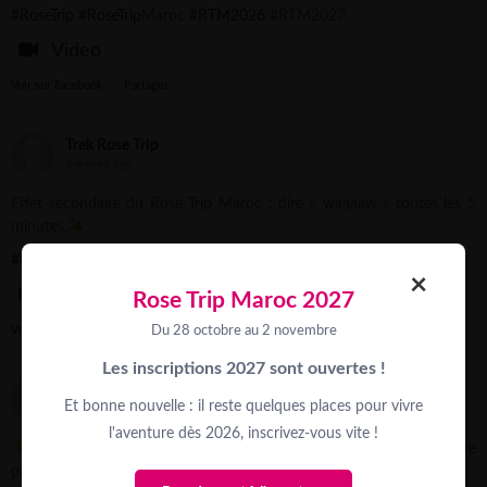
#RoseTrip
#RoseTrip
Maroc
#RTM2026
#RTM2027
Video
Voir sur Facebook
·
Partager
Trek Rose Trip
2 weeks ago
Effet secondaire du Rose Trip Maroc : dire « waaaaw » toutes les 5
minutes.
#RoseTrip
#RoseTripMaroc
#RTM2026
#rtm2027
×
Video
Rose Trip Maroc 2027
Du 28 octobre au 2 novembre
Voir sur Facebook
·
Partager
Les inscriptions 2027 sont ouvertes !
Trek Rose Trip
Et bonne nouvelle : il reste quelques places pour vivre
2 weeks ago
l'aventure dès 2026, inscrivez-vous vite !
Et si une action de financement devenait aussi un vrai moment de
partage ?