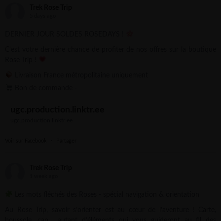
Trek Rose Trip
5 days ago
DERNIER JOUR SOLDES ROSEDAYS !
C'est votre dernière chance de profiter de nos offres sur la boutique
Rose Trip !
Livraison France métropolitaine uniquement
Bon de commande -
ugc.production.linktr.ee
ugc.production.linktr.ee
Voir sur Facebook
·
Partager
Trek Rose Trip
1 week ago
Les mots fléchés des Roses - spécial navigation & orientation
Au Rose Trip, savoir s’orienter est au cœur de l’aventure ! Carte,
boussole, cap… autant d’éléments qui vous guideront au fil des