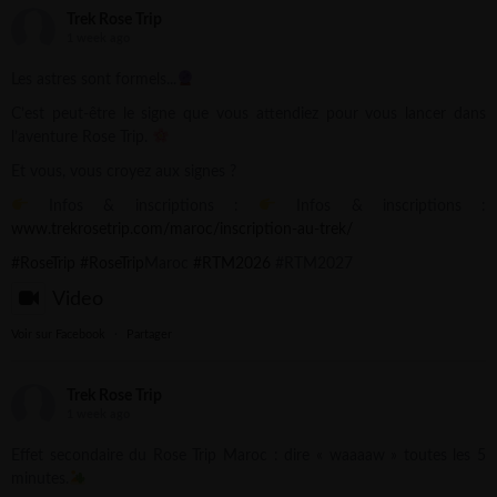
Trek Rose Trip
1 week ago
Les astres sont formels...
C’est peut-être le signe que vous attendiez pour vous lancer dans
l’aventure Rose Trip.
Et vous, vous croyez aux signes ?
Infos & inscriptions :
Infos & inscriptions :
www.trekrosetrip.com/maroc/inscription-au-trek/
#RoseTrip
#RoseTrip
Maroc
#RTM2026
#RTM2027
Video
Voir sur Facebook
·
Partager
Trek Rose Trip
1 week ago
Effet secondaire du Rose Trip Maroc : dire « waaaaw » toutes les 5
minutes.