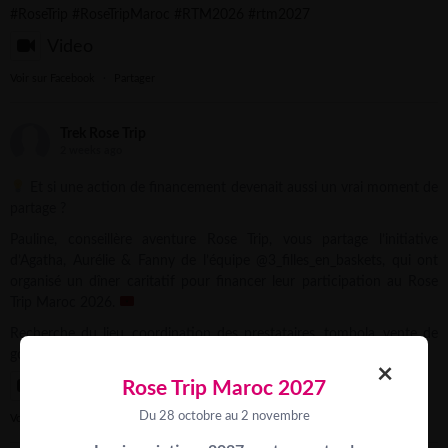
#RoseTrip
#RoseTripMaroc
#RTM2026
#rtm2027
Video
Voir sur Facebook
·
Partager
Trek Rose Trip
2 weeks ago
Et si une action de financement devenait aussi un vrai moment de
partage ?
Pauline, conseillère aventure Rose Trip, vous partage l’initiative
d’Agatha, Aurélie & Fanny de l’équipe @3_filles_en_baskets, qui ont
organisé un dîner caritatif pour financer leur participation au Rose
Trip Maroc 2026.
Recherche du lieu, coordination des prestataires, tombola, vente de
goodies, communication…
...
See More
×
Rose Trip Maroc 2027
Video
Du 28 octobre au 2 novembre
Voir sur Facebook
·
Partager