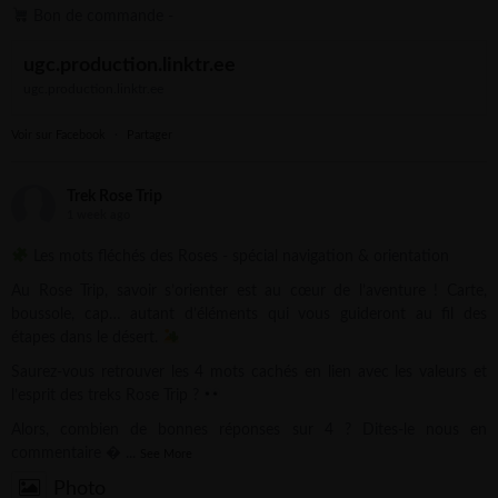
Bon de commande -
ugc.production.linktr.ee
ugc.production.linktr.ee
Voir sur Facebook
·
Partager
Trek Rose Trip
1 week ago
Les mots fléchés des Roses - spécial navigation & orientation
Au Rose Trip, savoir s’orienter est au cœur de l’aventure ! Carte,
boussole, cap… autant d’éléments qui vous guideront au fil des
étapes dans le désert.
Saurez-vous retrouver les 4 mots cachés en lien avec les valeurs et
l’esprit des treks Rose Trip ?
Alors, combien de bonnes réponses sur 4 ? Dites-le nous en
commentaire 
...
See More
Photo