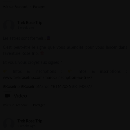
Voir sur Facebook
·
Partager
Trek Rose Trip
1 week ago
Les astres sont formels...
C’est peut-être le signe que vous attendiez pour vous lancer dans
l’aventure Rose Trip.
Et vous, vous croyez aux signes ?
Infos & inscriptions :
Infos & inscriptions :
www.trekrosetrip.com/maroc/inscription-au-trek/
#RoseTrip
#RoseTrip
Maroc
#RTM2026
#RTM2027
Video
Voir sur Facebook
·
Partager
Trek Rose Trip
2 weeks ago