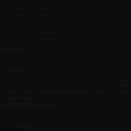
Error: 400: Bad Request
Error: 400: Bad Request
Trek Rose Trip
4 days ago
DERNIER JOUR SOLDES ROSEDAYS !
C'est votre dernière
chance de profiter de nos offres sur la boutique Rose Trip !
Livraison France métropolitaine uniquement
Bon de commande -
...
See More
See Less
ugc.production.linktr.ee
ugc.production.linktr.ee
Voir sur Facebook