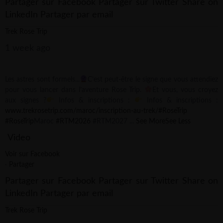
Partager sur Facebook
Partager sur Twitter
Share on
LinkedIn
Partager par email
Trek Rose Trip
1 week ago
Les astres sont formels...
C’est peut-être le signe que vous attendiez
pour vous lancer dans l’aventure Rose Trip.
Et vous, vous croyez
aux signes ?
Infos & inscriptions :
Infos & inscriptions :
www.trekrosetrip.com/maroc/inscription-au-trek/
#RoseTrip
#RoseTrip
Maroc
#RTM2026
#RTM2027
...
See More
See Less
Video
Voir sur Facebook
·
Partager
Partager sur Facebook
Partager sur Twitter
Share on
LinkedIn
Partager par email
Trek Rose Trip