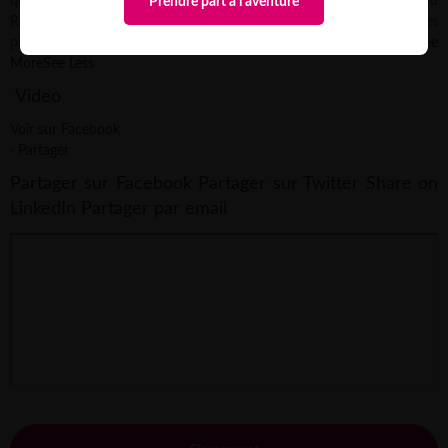
qui ont organisé un dîner caritatif pour financer leur participation au
Prendre part à l'aventure
Rose Trip Maroc 2026.
Recherche du lieu, coordination des
prestataires, tombola, vente de goodies, communication…
...
See
More
See Less
Video
Voir sur Facebook
·
Partager
Partager sur Facebook
Partager sur Twitter
Share on
LinkedIn
Partager par email