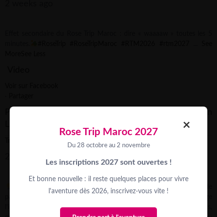
2 weeks ago
Effet secondaire du Rose Trip Maroc : dire « waaaaw » toutes les 5
minutes.
#RoseTrip
#RoseTripMaroc
#RTM2026
#rtm2027
...
See
More
See Less
Video
Voir sur Facebook
·
Partager
Partager sur Facebook
Partager sur Twitter
Share on
×
LinkedIn
Partager par email
Rose Trip Maroc 2027
Trek Rose Trip
Du 28 octobre au 2 novembre
2 weeks ago
Les inscriptions 2027 sont ouvertes !
Et bonne nouvelle : il reste quelques places pour vivre
Et si une action de financement devenait aussi un vrai moment de
l'aventure dès 2026, inscrivez-vous vite !
partage ?
Pauline, conseillère aventure Rose Trip, vous partage
l’initiative d’Agatha, Aurélie & Fanny de l’équipe @3_filles_en_baskets,