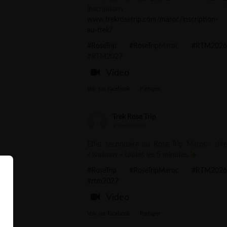
inscriptions :
www.trekrosetrip.com/maroc/inscription-
au-trek/
#RoseTrip
#RoseTrip
Maroc
#RTM2026
#RTM2027
Video
Voir sur Facebook
·
Partager
Trek Rose Trip
2 weeks ago
Effet secondaire du Rose Trip Maroc : dire
« waaaaw » toutes les 5 minutes.
#RoseTrip
#RoseTripMaroc
#RTM2026
#rtm2027
Video
Voir sur Facebook
·
Partager