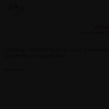
Skip
to
content
#Brève
jeudi 30 octobre 20
Driiing – Réveil à l’aube pour les Trekkeuses
vol affrété par l’organisation.
Partagez sur :