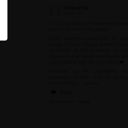
Trek Rose Trip
2 weeks ago
Et si une action de financement devenait
aussi un vrai moment de partage ?
Pauline, conseillère aventure Rose Trip, vous
partage l’initiative d’Agatha, Aurélie & Fanny
de l’équipe @3_filles_en_baskets, qui ont
organisé un dîner caritatif pour financer leur
participation au Rose Trip Maroc 2026.
Recherche du lieu, coordination des
prestataires, tombola, vente de goodies,
communication…
...
See More
Video
Voir sur Facebook
·
Partager