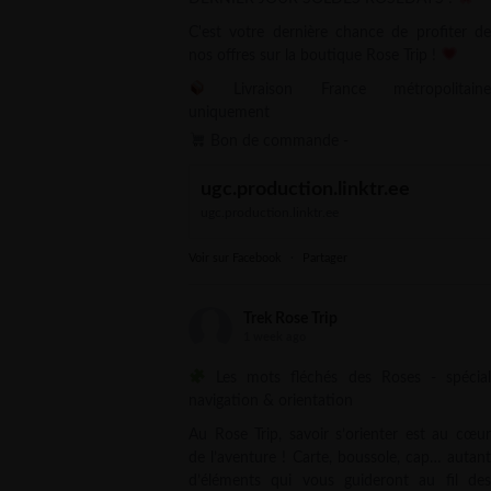
C'est votre dernière chance de profiter de
nos offres sur la boutique Rose Trip !
Livraison France métropolitaine
uniquement
Bon de commande -
ugc.production.linktr.ee
ugc.production.linktr.ee
Voir sur Facebook
·
Partager
Trek Rose Trip
1 week ago
Les mots fléchés des Roses - spécial
navigation & orientation
Au Rose Trip, savoir s’orienter est au cœur
de l’aventure ! Carte, boussole, cap… autant
d’éléments qui vous guideront au fil des