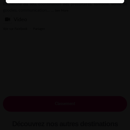
Recherche du lieu, coordination des prestataires, tombola, vente de
goodies, communication…
...
See More
Video
Voir sur Facebook
·
Partager
Classement
Découvrez nos autres destinations