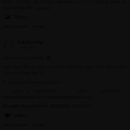
Alors, combien de bonnes réponses sur 4 ? Dites-le nous en
commentaire 
...
See More
Photo
Voir sur Facebook
·
Partager
Trek Rose Trip
1 week ago
Les astres sont formels...
C’est peut-être le signe que vous attendiez pour vous lancer dans
l’aventure Rose Trip.
Et vous, vous croyez aux signes ?
Infos & inscriptions :
Infos & inscriptions :
www.trekrosetrip.com/maroc/inscription-au-trek/
#RoseTrip
#RoseTrip
Maroc
#RTM2026
#RTM2027
Video
Voir sur Facebook
·
Partager