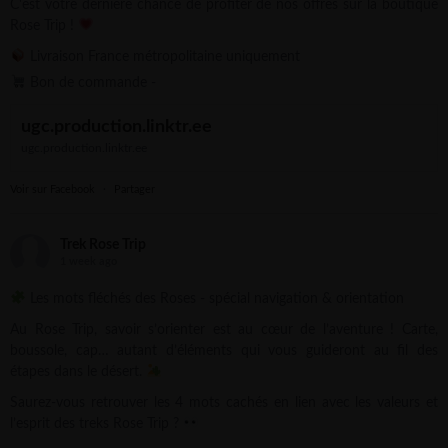
C'est votre dernière chance de profiter de nos offres sur la boutique
Rose Trip !
Livraison France métropolitaine uniquement
Bon de commande -
ugc.production.linktr.ee
ugc.production.linktr.ee
Voir sur Facebook
·
Partager
Trek Rose Trip
1 week ago
Les mots fléchés des Roses - spécial navigation & orientation
Au Rose Trip, savoir s’orienter est au cœur de l’aventure ! Carte,
boussole, cap… autant d’éléments qui vous guideront au fil des
étapes dans le désert.
Saurez-vous retrouver les 4 mots cachés en lien avec les valeurs et
l’esprit des treks Rose Trip ?