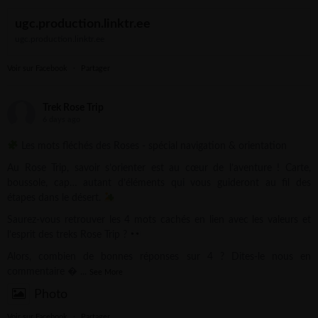
ugc.production.linktr.ee
ugc.production.linktr.ee
Voir sur Facebook
·
Partager
Trek Rose Trip
6 days ago
Les mots fléchés des Roses - spécial navigation & orientation
Au Rose Trip, savoir s’orienter est au cœur de l’aventure ! Carte,
boussole, cap… autant d’éléments qui vous guideront au fil des
étapes dans le désert.
Saurez-vous retrouver les 4 mots cachés en lien avec les valeurs et
l’esprit des treks Rose Trip ?
Alors, combien de bonnes réponses sur 4 ? Dites-le nous en
commentaire 
...
See More
Photo
Voir sur Facebook
·
Partager