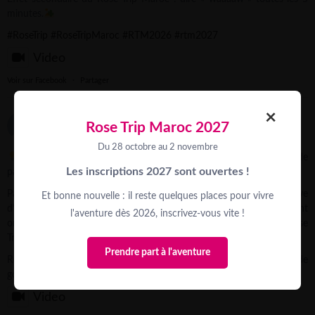
minutes.
#RoseTrip
#RoseTripMaroc
#RTM2026
#rtm2027
Video
Voir sur Facebook
·
Partager
×
Trek Rose Trip
Rose Trip Maroc 2027
2 weeks ago
Du 28 octobre au 2 novembre
Et si une action de financement devenait aussi un vrai moment de
Les inscriptions 2027 sont ouvertes !
partage ?
Pauline, conseillère aventure Rose Trip, vous partage l’initiative
Et bonne nouvelle : il reste quelques places pour vivre
d’Agatha, Aurélie & Fanny de l’équipe @3_filles_en_baskets, qui ont
l'aventure dès 2026, inscrivez-vous vite !
organisé un dîner caritatif pour financer leur participation au Rose
Trip Maroc 2026.
Prendre part à l'aventure
Recherche du lieu, coordination des prestataires, tombola, vente de
goodies, communication…
...
See More
Video