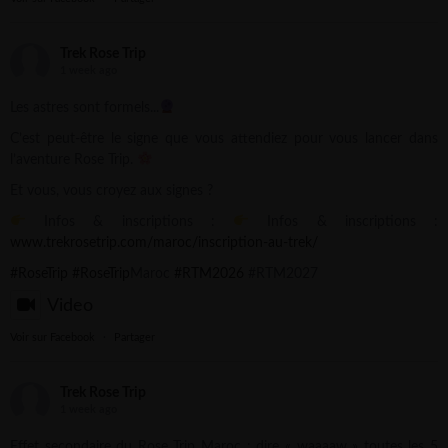
Trek Rose Trip
1 week ago
Les astres sont formels...
C’est peut-être le signe que vous attendiez pour vous lancer dans
l’aventure Rose Trip.
Et vous, vous croyez aux signes ?
Infos & inscriptions :
Infos & inscriptions :
www.trekrosetrip.com/maroc/inscription-au-trek/
#RoseTrip
#RoseTrip
Maroc
#RTM2026
#RTM2027
Video
Voir sur Facebook
·
Partager
Trek Rose Trip
1 week ago
Effet secondaire du Rose Trip Maroc : dire « waaaaw » toutes les 5