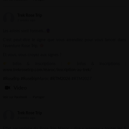
Trek Rose Trip
2 weeks ago
Les astres sont formels...
C’est peut-être le signe que vous attendiez pour vous lancer dans
l’aventure Rose Trip.
Et vous, vous croyez aux signes ?
Infos & inscriptions :
Infos & inscriptions :
www.trekrosetrip.com/maroc/inscription-au-trek/
#RoseTrip
#RoseTrip
Maroc
#RTM2026
#RTM2027
Video
Voir sur Facebook
·
Partager
Trek Rose Trip
2 weeks ago
Effet secondaire du Rose Trip Maroc : dire « waaaaw » toutes les 5