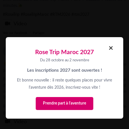
minutes.
#RoseTrip
#RoseTripMaroc
#RTM2026
#rtm2027
Video
Voir sur Facebook
·
Partager
×
Trek Rose Trip
Rose Trip Maroc 2027
3 weeks ago
Du 28 octobre au 2 novembre
Et si une action de financement devenait aussi un vrai moment de
Les inscriptions 2027 sont ouvertes !
partage ?
Pauline, conseillère aventure Rose Trip, vous partage l’initiative
Et bonne nouvelle : il reste quelques places pour vivre
d’Agatha, Aurélie & Fanny de l’équipe @3_filles_en_baskets, qui ont
l'aventure dès 2026, inscrivez-vous vite !
organisé un dîner caritatif pour financer leur participation au Rose
Trip Maroc 2026.
Prendre part à l'aventure
Recherche du lieu, coordination des prestataires, tombola, vente de
goodies, communication…
...
See More
Video