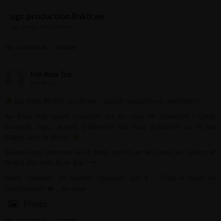
ugc.production.linktr.ee
ugc.production.linktr.ee
Voir sur Facebook
·
Partager
Trek Rose Trip
1 week ago
Les mots fléchés des Roses - spécial navigation & orientation
Au Rose Trip, savoir s’orienter est au cœur de l’aventure ! Carte,
boussole, cap… autant d’éléments qui vous guideront au fil des
étapes dans le désert.
Saurez-vous retrouver les 4 mots cachés en lien avec les valeurs et
l’esprit des treks Rose Trip ?
Alors, combien de bonnes réponses sur 4 ? Dites-le nous en
commentaire 
...
See More
Photo
Voir sur Facebook
·
Partager