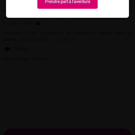
Prendre part à l'aventure
Pauline, conseillère aventure Rose Trip, vous partage l’initiative
d’Agatha, Aurélie & Fanny de l’équipe @3_filles_en_baskets, qui ont
organisé un dîner caritatif pour financer leur participation au Rose
Trip Maroc 2026.
Recherche du lieu, coordination des prestataires, tombola, vente de
goodies, communication…
...
See More
Video
Voir sur Facebook
·
Partager