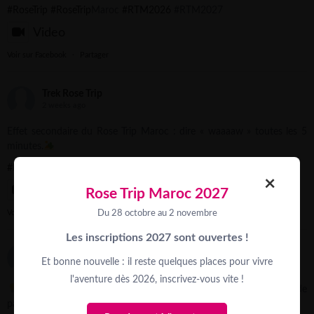
#RoseTrip
#RoseTrip
Maroc
#RTM2026
#RTM2027
Video
Voir sur Facebook
·
Partager
Trek Rose Trip
2 weeks ago
Effet secondaire du Rose Trip Maroc : dire « waaaaw » toutes les 5
minutes.
#RoseTrip
#RoseTripMaroc
#RTM2026
#rtm2027
×
Video
Rose Trip Maroc 2027
Du 28 octobre au 2 novembre
Voir sur Facebook
·
Partager
Les inscriptions 2027 sont ouvertes !
Trek Rose Trip
Et bonne nouvelle : il reste quelques places pour vivre
2 weeks ago
l'aventure dès 2026, inscrivez-vous vite !
Et si une action de financement devenait aussi un vrai moment de
partage ?