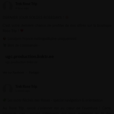
Trek Rose Trip
4 days ago
DERNIER JOUR SOLDES ROSEDAYS !
C'est votre dernière chance de profiter de nos offres sur la boutique
Rose Trip !
Livraison France métropolitaine uniquement
Bon de commande -
ugc.production.linktr.ee
ugc.production.linktr.ee
Voir sur Facebook
·
Partager
Trek Rose Trip
1 week ago
Les mots fléchés des Roses - spécial navigation & orientation
Au Rose Trip, savoir s’orienter est au cœur de l’aventure ! Carte,
boussole, cap… autant d’éléments qui vous guideront au fil des