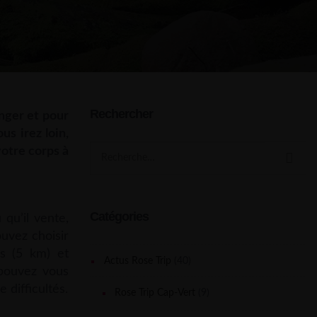
Rechercher
enger et pour
us irez loin,
Search
votre corps à
for:
Catégories
 qu’il vente,
ouvez choisir
es (5 km) et
Actus Rose Trip
(40)
 pouvez vous
 difficultés.
Rose Trip Cap-Vert
(9)