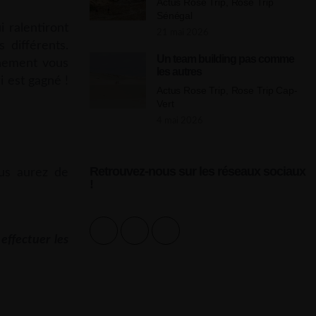
Actus Rose Trip, Rose Trip
Sénégal
i ralentiront
21 mai 2026
 différents.
Un team building pas comme
aînement vous
les autres
i est gagné !
Actus Rose Trip, Rose Trip Cap-
Vert
4 mai 2026
Retrouvez-nous sur les réseaux sociaux
ous aurez de
!
effectuer les