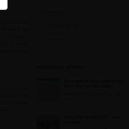
Santé
(13)
ort vous soit
Trek Rose Trip
(24)
, moins vous
 C’est aussi
Voyage
(12)
ollé au mur,
pouvez aussi
Publications récentes
Découvrez le bilan solidaire du
Rose Trip Cap-Vert 2026 !
les douleurs.
Actus Rose Trip, Rose Trip Cap-
e, tendez les
Vert
s 20 secondes
12 juin 2026
ires.
Rose Trip Sénégal 2027 : c’est
complet !