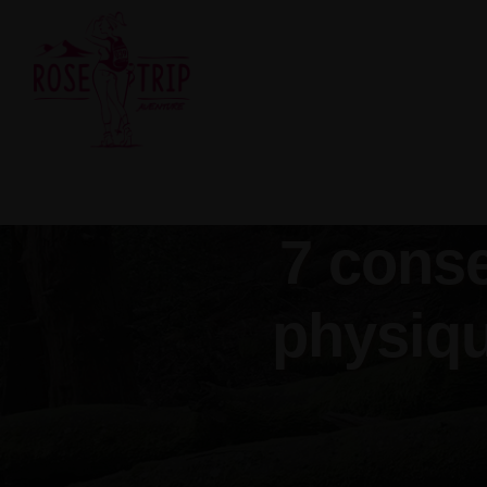
Skip
to
content
7 conse
physiqu