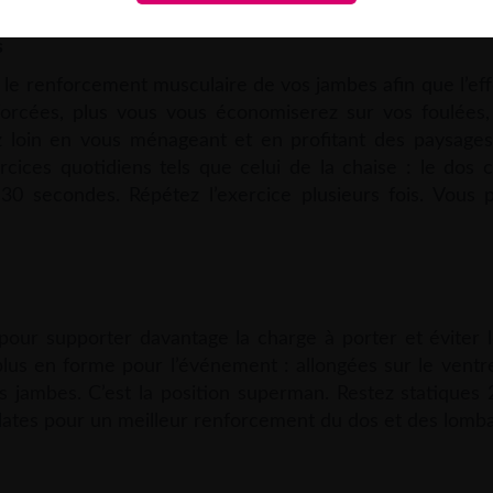
s
r le renforcement musculaire de vos jambes afin que l’eff
nforcées, plus vous vous économiserez sur vos foulées
 loin en vous ménageant et en profitant des paysages.
cices quotidiens tels que celui de la chaise : le dos c
0 secondes. Répétez l’exercice plusieurs fois. Vous 
 pour supporter davantage la charge à porter et éviter 
plus en forme pour l’événement : allongées sur le ventr
les jambes. C’est la position superman. Restez statique
lates pour un meilleur renforcement du dos et des lomba