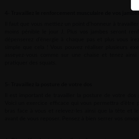
4- Travaillez le renforcement musculaire de vos jambe
Il faut que vous mettiez un point d’honneur à travaille
moins pénible le jour J. Plus vos jambes seront re
dépenserez d’énergie à chaque pas et plus vous irez
simple que cela ! Vous pouvez réaliser plusieurs exer
asseyez-vous comme sur une chaise et tenez ainsi 3
pratiquer des squats.
5- Travaillez la posture de votre dos
Il est important de travailler la posture de votre dos
Voici un exercice efficace qui vous permettra d’être 
bras face à vous et relevez-les ainsi que la tête et 
avant de vous reposer. Pensez à bien serrer vos omop