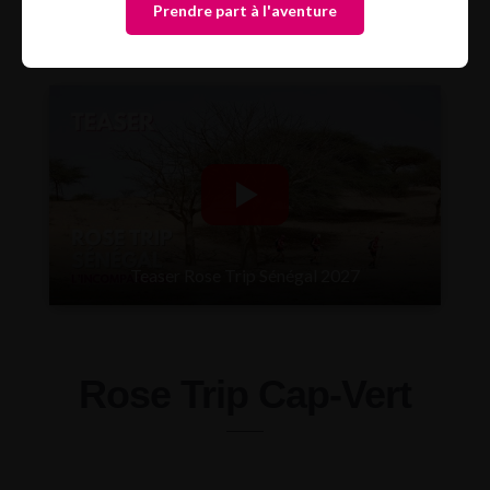
Prendre part à l'aventure
Teaser Rose Trip Sénégal 2027
Rose Trip Cap-Vert