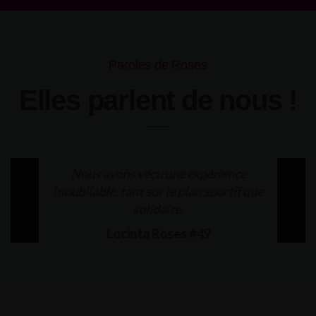
Paroles de Roses
Elles parlent de nous !
Nous avons vécu une expérience
Que 
inoubliable, tant sur le plan sportif que
L
solidaire.
Locinta Roses #49