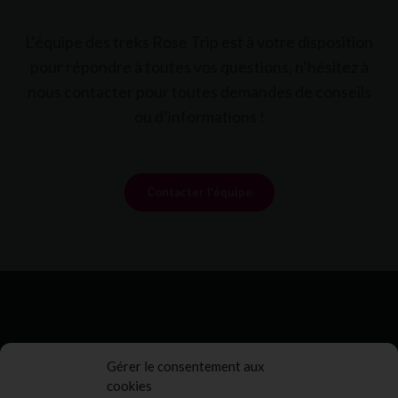
L’équipe des treks Rose Trip est à votre disposition
pour répondre à toutes vos questions, n’hésitez à
nous contacter pour toutes demandes de conseils
ou d’informations !
Contacter l'équipe
Gérer le consentement aux
cookies