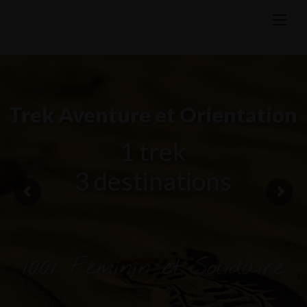
Skip
to
content
Trek Aventure et Orientation
1 trek
3 destinations
100% Féminin et Solidaire